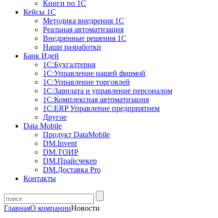
Книги по 1С
Кейсы 1С
Методика внедрения 1С
Реальная автоматизация
Внедренные решения 1С
Наши разработки
Банк Идей
1С:Бухгалтерия
1С:Управление нашей фирмой
1С:Управление торговлей
1С:Зарплата и управление персоналом
1С:Комплексная автоматизация
1С:ERP Управление предприятием
Другое
Data Mobile
Продукт DataMobile
DM.Invent
DM.ТОИР
DM.Прайсчекер
DM.Доставка Pro
Контакты
Главная
О компании
Новости