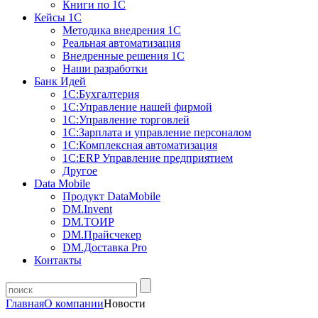
Книги по 1С
Кейсы 1С
Методика внедрения 1С
Реальная автоматизация
Внедренные решения 1С
Наши разработки
Банк Идей
1С:Бухгалтерия
1С:Управление нашей фирмой
1С:Управление торговлей
1С:Зарплата и управление персоналом
1С:Комплексная автоматизация
1С:ERP Управление предприятием
Другое
Data Mobile
Продукт DataMobile
DM.Invent
DM.ТОИР
DM.Прайсчекер
DM.Доставка Pro
Контакты
Главная
О компании
Новости