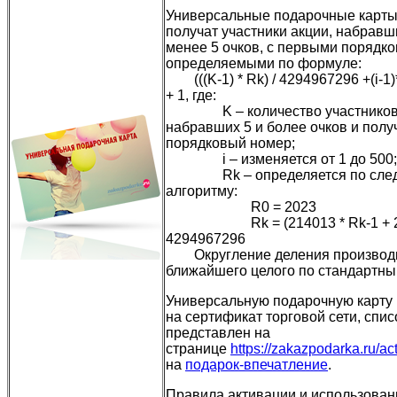
Универсальные подарочные карты 
получат участники акции, набравш
менее 5 очков, с первыми порядк
определяемыми по формуле:
(((K-1) * Rk) / 4294967296 +(i-1)
+ 1, где:
K – количество участников 
набравших 5 и более очков и пол
порядковый номер;
i – изменяется от 1 до 500;
Rk – определяется по сле
алгоритму:
R0 = 2023
Rk = (214013 * Rk-1 + 25
4294967296
Округление деления производи
ближайшего целого по стандартны
Универсальную подарочную карту
на сертификат торговой сети, спис
представлен на
странице
https://zakazpodarka.ru/act
на
подарок-впечатление
.
Правила активации и использован