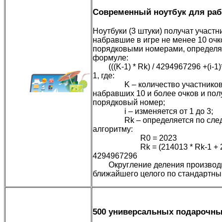
Современный ноутбук для раб
Ноутбуки (3 штуки) получат участн
набравшие в игре не менее 10 очк
порядковыми номерами, определ
формуле:
(((K-1) * Rk) / 4294967296 +(i-1)*
1, где:
K – количество участников 
набравших 10 и более очков и по
порядковый номер;
i – изменяется от 1 до 3;
Rk – определяется по сле
алгоритму:
R0 = 2023
Rk = (214013 * Rk-1 + 25
4294967296
Округление деления производи
ближайшего целого по стандартны
500 универсальных подарочны