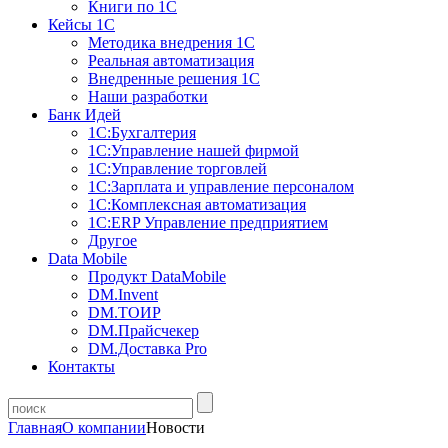
Книги по 1С
Кейсы 1С
Методика внедрения 1С
Реальная автоматизация
Внедренные решения 1С
Наши разработки
Банк Идей
1С:Бухгалтерия
1С:Управление нашей фирмой
1С:Управление торговлей
1С:Зарплата и управление персоналом
1С:Комплексная автоматизация
1С:ERP Управление предприятием
Другое
Data Mobile
Продукт DataMobile
DM.Invent
DM.ТОИР
DM.Прайсчекер
DM.Доставка Pro
Контакты
Главная
О компании
Новости