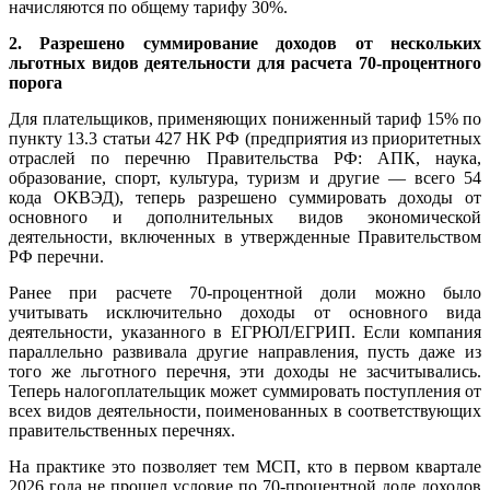
начисляются по общему тарифу 30%.
2. Разрешено суммирование доходов от нескольких
льготных видов деятельности для расчета 70-процентного
порога
Для плательщиков, применяющих пониженный тариф 15% по
пункту 13.3 статьи 427 НК РФ (предприятия из приоритетных
отраслей по перечню Правительства РФ: АПК, наука,
образование, спорт, культура, туризм и другие — всего 54
кода ОКВЭД), теперь разрешено суммировать доходы от
основного и дополнительных видов экономической
деятельности, включенных в утвержденные Правительством
РФ перечни.
Ранее при расчете 70-процентной доли можно было
учитывать исключительно доходы от основного вида
деятельности, указанного в ЕГРЮЛ/ЕГРИП. Если компания
параллельно развивала другие направления, пусть даже из
того же льготного перечня, эти доходы не засчитывались.
Теперь налогоплательщик может суммировать поступления от
всех видов деятельности, поименованных в соответствующих
правительственных перечнях.
На практике это позволяет тем МСП, кто в первом квартале
2026 года не прошел условие по 70-процентной доле доходов