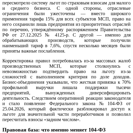
пересмотрело систему льгот по страховым взносам для малого
и среднего бизнеса. С одной стороны, отраслевые
ограничения были ужесточены — вместо широкого
применения тарифа 15% для всех субъектов МСП, право на
него сохранили лишь предприятия из приоритетных отраслей
по перечню, утверждённому распоряжением Правительства
РФ от 27.12.2025 № 4125-р. С другой — именно для
обрабатывающих производств, которые получили
наименьший тариф в 7,6%, спустя несколько месяцев были
приняты важные послабления.
Корректировка правил потребовалась из-за массовых жалоб
производственных МСП, которые столкнулись с
невозможностью подтвердить право на льготу из-за
сложностей с выполнением критерия по доле доходов.
Бизнес-объединения указывали, что жесткая привязка к 70%
профильной выручки лишала поддержки тысячи
предприятий, вынужденных диверсифицировать
деятельность. Следствием оперативной реакции законодателя
и стало появление Федерального закона № 104-ФЗ от
25.04.2026, который фактически разблокировал доступ к
льготе для значительной части переработчиков и позволил
пересчитать взносы «задним числом».
Правовая база: что именно меняет 104-ФЗ