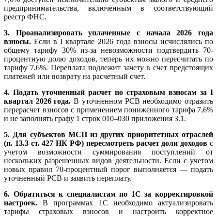
предпринимательства, включенным в соответствующий
реестр ФНС.
3. Проанализировать уплаченные с начала 2026 года
взносы.
Если в I квартале 2026 года взносы исчислялись по
общему тарифу 30% из-за невозможности подтвердить 70-
процентную долю доходов, теперь их можно пересчитать по
тарифу 7,6%. Переплата подлежит зачету в счет предстоящих
платежей или возврату на расчетный счет.
4. Подать уточненный расчет по страховым взносам за I
квартал 2026 года.
В уточненном РСВ необходимо отразить
перерасчет взносов с применением пониженного тарифа 7,6%
и не заполнять графу 1 строк 010–030 приложения 3.1.
5. Для субъектов МСП из других приоритетных отраслей
(п. 13.3 ст. 427 НК РФ) пересмотреть расчет доли доходов
с
учетом возможности суммирования поступлений от
нескольких разрешенных видов деятельности. Если с учетом
новых правил 70-процентный порог выполняется — подать
уточненный РСВ и заявить переплату.
6. Обратиться к специалистам по 1С за корректировкой
настроек.
В программах 1С необходимо актуализировать
тарифы страховых взносов и настроить корректное