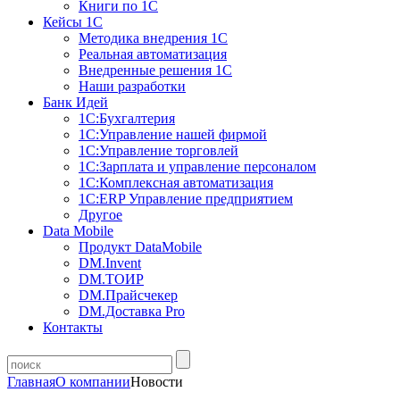
Книги по 1С
Кейсы 1С
Методика внедрения 1С
Реальная автоматизация
Внедренные решения 1С
Наши разработки
Банк Идей
1С:Бухгалтерия
1С:Управление нашей фирмой
1С:Управление торговлей
1С:Зарплата и управление персоналом
1С:Комплексная автоматизация
1С:ERP Управление предприятием
Другое
Data Mobile
Продукт DataMobile
DM.Invent
DM.ТОИР
DM.Прайсчекер
DM.Доставка Pro
Контакты
Главная
О компании
Новости