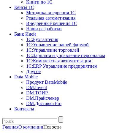
Книги по 1С
Кейсы 1С
Методика внедрения 1С
Реальная автоматизация
Внедренные решения 1С
Наши разработки
Банк Идей
1С:Бухгалтерия
1С:Управление нашей фирмой
1С:Управление торговлей
1С:Зарплата и управление персоналом
1С:Комплексная автоматизация
1С:ERP Управление предприятием
Другое
Data Mobile
Продукт DataMobile
DM.Invent
DM.ТОИР
DM.Прайсчекер
DM.Доставка Pro
Контакты
Главная
О компании
Новости