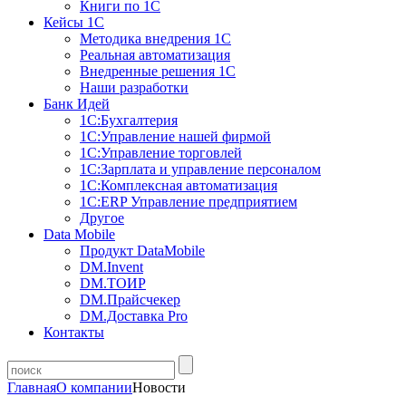
Книги по 1С
Кейсы 1С
Методика внедрения 1С
Реальная автоматизация
Внедренные решения 1С
Наши разработки
Банк Идей
1С:Бухгалтерия
1С:Управление нашей фирмой
1С:Управление торговлей
1С:Зарплата и управление персоналом
1С:Комплексная автоматизация
1С:ERP Управление предприятием
Другое
Data Mobile
Продукт DataMobile
DM.Invent
DM.ТОИР
DM.Прайсчекер
DM.Доставка Pro
Контакты
Главная
О компании
Новости