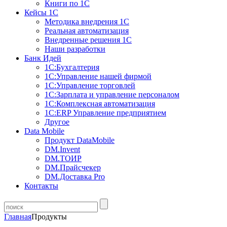
Книги по 1С
Кейсы 1С
Методика внедрения 1С
Реальная автоматизация
Внедренные решения 1С
Наши разработки
Банк Идей
1С:Бухгалтерия
1С:Управление нашей фирмой
1С:Управление торговлей
1С:Зарплата и управление персоналом
1С:Комплексная автоматизация
1С:ERP Управление предприятием
Другое
Data Mobile
Продукт DataMobile
DM.Invent
DM.ТОИР
DM.Прайсчекер
DM.Доставка Pro
Контакты
Главная
Продукты