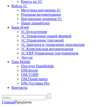
Книги по 1С
Кейсы 1С
Методика внедрения 1С
Реальная автоматизация
Внедренные решения 1С
Наши разработки
Банк Идей
1С:Бухгалтерия
1С:Управление нашей фирмой
1С:Управление торговлей
1С:Зарплата и управление персоналом
1С:Комплексная автоматизация
1С:ERP Управление предприятием
Другое
Data Mobile
Продукт DataMobile
DM.Invent
DM.ТОИР
DM.Прайсчекер
DM.Доставка Pro
Контакты
Главная
Продукты