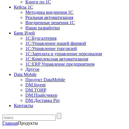
Книги по 1С
Кейсы 1С
Методика внедрения 1С
Реальная автоматизация
Внедренные решения 1С
Наши разработки
Банк Идей
1С:Бухгалтерия
1С:Управление нашей фирмой
1С:Управление торговлей
1С:Зарплата и управление персоналом
1С:Комплексная автоматизация
1С:ERP Управление предприятием
Другое
Data Mobile
Продукт DataMobile
DM.Invent
DM.ТОИР
DM.Прайсчекер
DM.Доставка Pro
Контакты
Главная
Продукты