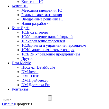
Книги по 1С
Кейсы 1С
Методика внедрения 1С
Реальная автоматизация
Внедренные решения 1С
Наши разработки
Банк Идей
1С:Бухгалтерия
1С:Управление нашей фирмой
1С:Управление торговлей
1С:Зарплата и управление персоналом
1С:Комплексная автоматизация
1С:ERP Управление предприятием
Другое
Data Mobile
Продукт DataMobile
DM.Invent
DM.ТОИР
DM.Прайсчекер
DM.Доставка Pro
Контакты
Главная
Продукты