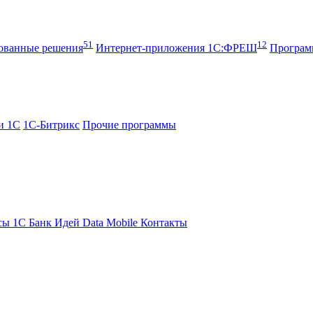
51
12
рованные решения
Интернет-приложения 1С:ФРЕШ
Програ
и 1С
1С-Битрикс
Прочие программы
сы 1С
Банк Идей
Data Mobile
Контакты