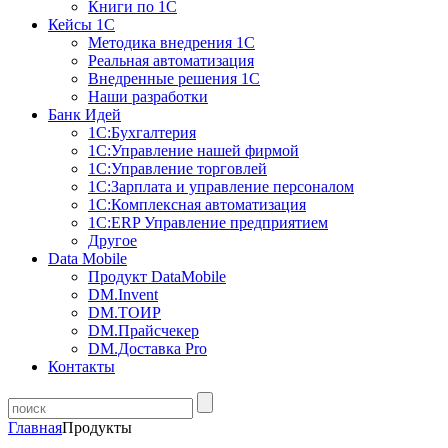
Книги по 1С
Кейсы 1С
Методика внедрения 1С
Реальная автоматизация
Внедренные решения 1С
Наши разработки
Банк Идей
1С:Бухгалтерия
1С:Управление нашей фирмой
1С:Управление торговлей
1С:Зарплата и управление персоналом
1С:Комплексная автоматизация
1С:ERP Управление предприятием
Другое
Data Mobile
Продукт DataMobile
DM.Invent
DM.ТОИР
DM.Прайсчекер
DM.Доставка Pro
Контакты
Главная
Продукты