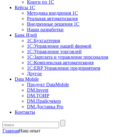
Книги по 1С
Кейсы 1С
Методика внедрения 1С
Реальная автоматизация
Внедренные решения 1С
Наши разработки
Банк Идей
1С:Бухгалтерия
1С:Управление нашей фирмой
1С:Управление торговлей
1С:Зарплата и управление персоналом
1С:Комплексная автоматизация
1С:ERP Управление предприятием
Другое
Data Mobile
Продукт DataMobile
DM.Invent
DM.ТОИР
DM.Прайсчекер
DM.Доставка Pro
Контакты
Главная
Наш опыт