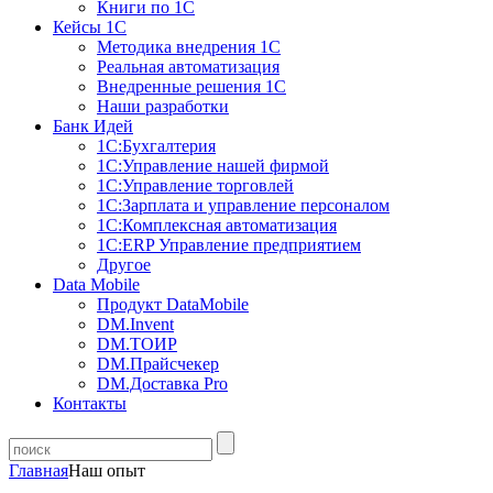
Книги по 1С
Кейсы 1С
Методика внедрения 1С
Реальная автоматизация
Внедренные решения 1С
Наши разработки
Банк Идей
1С:Бухгалтерия
1С:Управление нашей фирмой
1С:Управление торговлей
1С:Зарплата и управление персоналом
1С:Комплексная автоматизация
1С:ERP Управление предприятием
Другое
Data Mobile
Продукт DataMobile
DM.Invent
DM.ТОИР
DM.Прайсчекер
DM.Доставка Pro
Контакты
Главная
Наш опыт