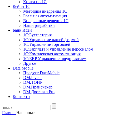
Книги по 1С
Кейсы 1С
Методика внедрения 1С
Реальная автоматизация
Внедренные решения 1С
Наши разработки
Банк Идей
1С:Бухгалтерия
1С:Управление нашей фирмой
1С:Управление торговлей
1С:Зарплата и управление персоналом
1С:Комплексная автоматизация
1С:ERP Управление предприятием
Другое
Data Mobile
Продукт DataMobile
DM.Invent
DM.ТОИР
DM.Прайсчекер
DM.Доставка Pro
Контакты
Главная
Наш опыт