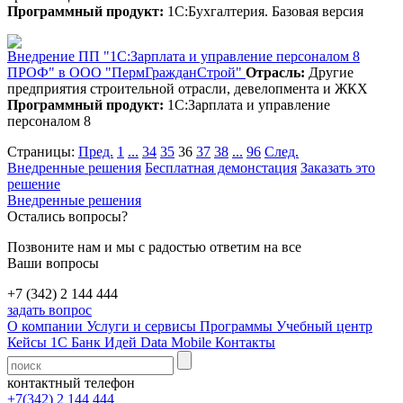
Программный продукт:
1С:Бухгалтерия. Базовая версия
Внедрение ПП "1С:Зарплата и управление персоналом 8
ПРОФ" в ООО "ПермГражданСтрой"
Отрасль:
Другие
предприятия строительной отрасли, девелопмента и ЖКХ
Программный продукт:
1С:Зарплата и управление
персоналом 8
Страницы:
Пред.
1
...
34
35
36
37
38
...
96
След.
Внедренные решения
Бесплатная демонстация
Заказать это
решение
Внедренные решения
Остались вопросы?
Позвоните нам и мы с радостью ответим на все
Ваши вопросы
+7 (342) 2 144 444
задать вопрос
О компании
Услуги и сервисы
Программы
Учебный центр
Кейсы 1С
Банк Идей
Data Mobile
Контакты
контактный телефон
+7(342) 2 144 444