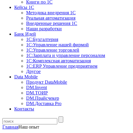
Книги по 1С
Кейсы 1С
Методика внедрения 1С
Реальная автоматизация
Внедренные решения 1С
Наши разработки
Банк Идей
1С:Бухгалтерия
1С:Управление нашей фирмой
1С:Управление торговлей
1С:Зарплата и управление персоналом
1С:Комплексная автоматизация
1С:ERP Управление предприятием
Другое
Data Mobile
Продукт DataMobile
DM.Invent
DM.ТОИР
DM.Прайсчекер
DM.Доставка Pro
Контакты
Главная
Наш опыт