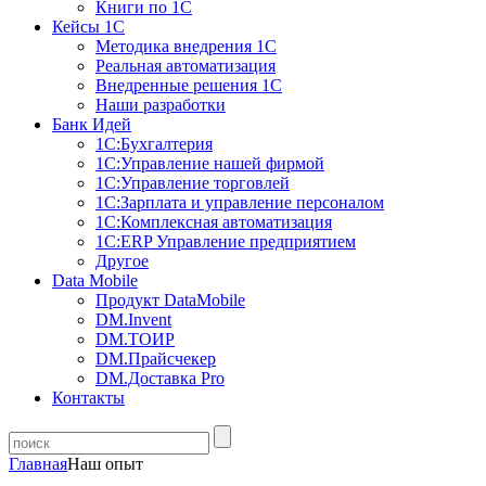
Книги по 1С
Кейсы 1С
Методика внедрения 1С
Реальная автоматизация
Внедренные решения 1С
Наши разработки
Банк Идей
1С:Бухгалтерия
1С:Управление нашей фирмой
1С:Управление торговлей
1С:Зарплата и управление персоналом
1С:Комплексная автоматизация
1С:ERP Управление предприятием
Другое
Data Mobile
Продукт DataMobile
DM.Invent
DM.ТОИР
DM.Прайсчекер
DM.Доставка Pro
Контакты
Главная
Наш опыт