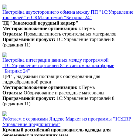
Настройка двухстороннего обмена между ПП "1С:Управление
торговлей" и CRM-системой "Битрикс 24"
ТД "Закамский нерудный карьер"
Месторасположение организации:
г.Пермь
Отрасль:
Промышленность строительных материалов
Программный продукт:
1С:Управление торговлей 8
(редакция 11)
Настройка интеграции данных между программой
"1С:Управление торговлей 8" и сайтом на платформе
"Битрикс 24"
ЦРГТ, надежный поставщик оборудования для
гидроабразивной резки
Месторасположение организации:
г.Пермь
Отрасль:
Оборудование и расходные материалы
Программный продукт:
1С:Управление торговлей 8
(редакция 11)
Работаем с сервисами Яндекс.Маркет из программы "1С:ERP
Управление предприятием"
Крупный российский производитель одежды для
беременных и кормящих мам