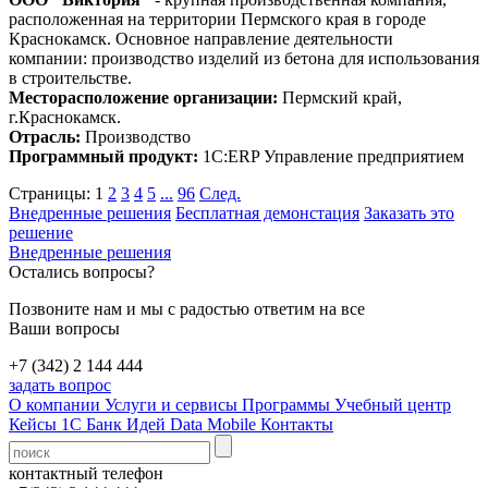
расположенная на территории Пермского края в городе
Краснокамск. Основное направление деятельности
компании: производство изделий из бетона для использования
в строительстве.
Месторасположение организации:
Пермский край,
г.Краснокамск.
Отрасль:
Производство
Программный продукт:
1С:ERP Управление предприятием
Страницы:
1
2
3
4
5
...
96
След.
Внедренные решения
Бесплатная демонстация
Заказать это
решение
Внедренные решения
Остались вопросы?
Позвоните нам и мы с радостью ответим на все
Ваши вопросы
+7 (342) 2 144 444
задать вопрос
О компании
Услуги и сервисы
Программы
Учебный центр
Кейсы 1С
Банк Идей
Data Mobile
Контакты
контактный телефон