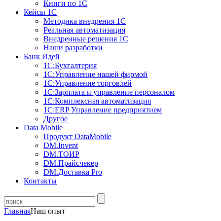
Книги по 1С
Кейсы 1С
Методика внедрения 1С
Реальная автоматизация
Внедренные решения 1С
Наши разработки
Банк Идей
1С:Бухгалтерия
1С:Управление нашей фирмой
1С:Управление торговлей
1С:Зарплата и управление персоналом
1С:Комплексная автоматизация
1С:ERP Управление предприятием
Другое
Data Mobile
Продукт DataMobile
DM.Invent
DM.ТОИР
DM.Прайсчекер
DM.Доставка Pro
Контакты
Главная
Наш опыт