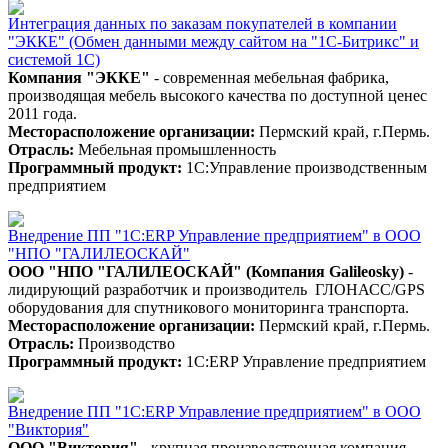
Интеграция данных по заказам покупателей в компании
"ЭККЕ" (Обмен данными между сайтом на "1С-Битрикс" и
системой 1С)
Компания "ЭККЕ"
- современная мебельная фабрика,
производящая мебель высокого качества по доступной ценес
2011 года.
Месторасположение организации:
Пермский край, г.Пермь.
Отрасль:
Мебельная промышленность
Программный продукт:
1С:Управление производственным
предприятием
Внедрение ПП "1С:ERP Управление предприятием" в ООО
"НПО "ГАЛИЛЕОСКАЙ"
ООО "НПО "ГАЛИЛЕОСКАЙ" (Компания Galileosky)
-
лидирующий разработчик и производитель ГЛОНАСС/GPS
оборудования для спутникового мониторинга транспорта.
Месторасположение организации:
Пермский край, г.Пермь.
Отрасль:
Производство
Программный продукт:
1С:ERP Управление предприятием
Внедрение ПП "1С:ERP Управление предприятием" в ООО
"Виктория"
ООО "Виктория"
- крупная производственная компания,