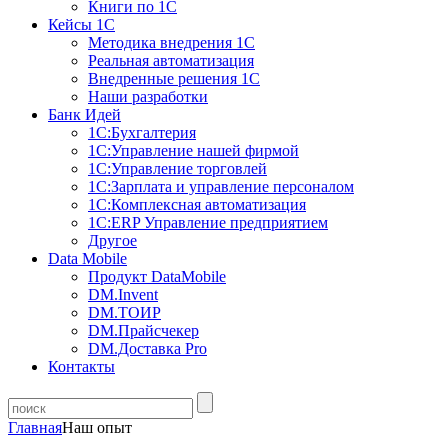
Книги по 1С
Кейсы 1С
Методика внедрения 1С
Реальная автоматизация
Внедренные решения 1С
Наши разработки
Банк Идей
1С:Бухгалтерия
1С:Управление нашей фирмой
1С:Управление торговлей
1С:Зарплата и управление персоналом
1С:Комплексная автоматизация
1С:ERP Управление предприятием
Другое
Data Mobile
Продукт DataMobile
DM.Invent
DM.ТОИР
DM.Прайсчекер
DM.Доставка Pro
Контакты
Главная
Наш опыт