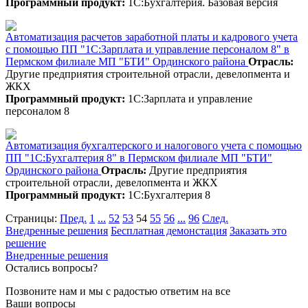
Программный продукт:
1С:Бухгалтерия. Базовая версия
Автоматизация расчетов заработной платы и кадрового учета
с помощью ПП "1С:Зарплата и управление персоналом 8" в
Пермском филиале МП "БТИ" Ординского района
Отрасль:
Другие предприятия строительной отрасли, девелопмента и
ЖКХ
Программный продукт:
1С:Зарплата и управление
персоналом 8
Автоматизация бухгалтерского и налогового учета с помощью
ПП "1С:Бухгалтерия 8" в Пермском филиале МП "БТИ"
Ординского района
Отрасль:
Другие предприятия
строительной отрасли, девелопмента и ЖКХ
Программный продукт:
1С:Бухгалтерия 8
Страницы:
Пред.
1
...
52
53
54
55
56
...
96
След.
Внедренные решения
Бесплатная демонстация
Заказать это
решение
Внедренные решения
Остались вопросы?
Позвоните нам и мы с радостью ответим на все
Ваши вопросы