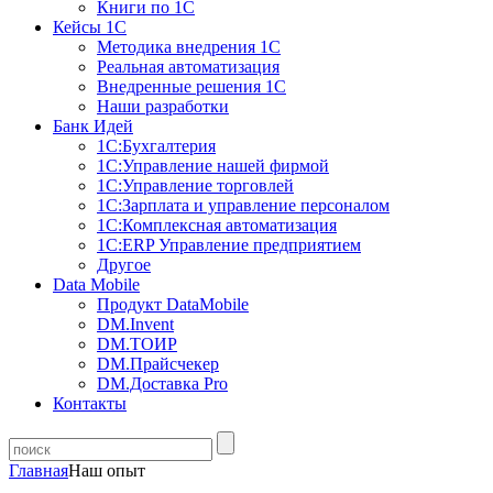
Книги по 1С
Кейсы 1С
Методика внедрения 1С
Реальная автоматизация
Внедренные решения 1С
Наши разработки
Банк Идей
1С:Бухгалтерия
1С:Управление нашей фирмой
1С:Управление торговлей
1С:Зарплата и управление персоналом
1С:Комплексная автоматизация
1С:ERP Управление предприятием
Другое
Data Mobile
Продукт DataMobile
DM.Invent
DM.ТОИР
DM.Прайсчекер
DM.Доставка Pro
Контакты
Главная
Наш опыт