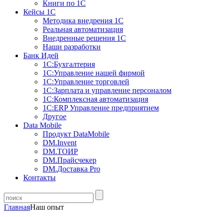
Книги по 1С
Кейсы 1С
Методика внедрения 1С
Реальная автоматизация
Внедренные решения 1С
Наши разработки
Банк Идей
1С:Бухгалтерия
1С:Управление нашей фирмой
1С:Управление торговлей
1С:Зарплата и управление персоналом
1С:Комплексная автоматизация
1С:ERP Управление предприятием
Другое
Data Mobile
Продукт DataMobile
DM.Invent
DM.ТОИР
DM.Прайсчекер
DM.Доставка Pro
Контакты
Главная
Наш опыт