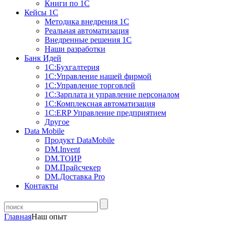
Книги по 1С
Кейсы 1С
Методика внедрения 1С
Реальная автоматизация
Внедренные решения 1С
Наши разработки
Банк Идей
1С:Бухгалтерия
1С:Управление нашей фирмой
1С:Управление торговлей
1С:Зарплата и управление персоналом
1С:Комплексная автоматизация
1С:ERP Управление предприятием
Другое
Data Mobile
Продукт DataMobile
DM.Invent
DM.ТОИР
DM.Прайсчекер
DM.Доставка Pro
Контакты
Главная
Наш опыт