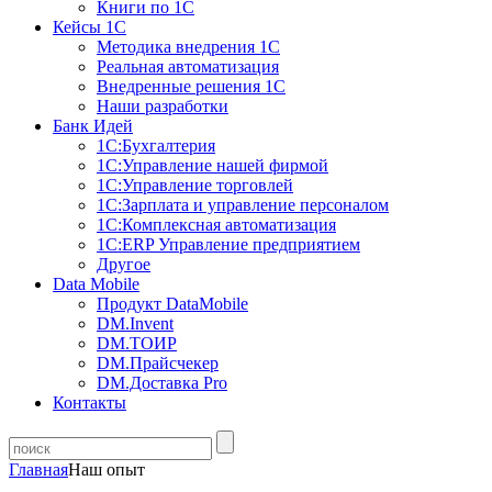
Книги по 1С
Кейсы 1С
Методика внедрения 1С
Реальная автоматизация
Внедренные решения 1С
Наши разработки
Банк Идей
1С:Бухгалтерия
1С:Управление нашей фирмой
1С:Управление торговлей
1С:Зарплата и управление персоналом
1С:Комплексная автоматизация
1С:ERP Управление предприятием
Другое
Data Mobile
Продукт DataMobile
DM.Invent
DM.ТОИР
DM.Прайсчекер
DM.Доставка Pro
Контакты
Главная
Наш опыт