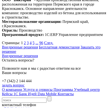
расположенная на территории Пермского края в городе
Краснокамск. Основное направление деятельности
компании: производство изделий из бетона для использования
в строительстве.
Месторасположение организации:
Пермский край,
г.Краснокамск.
Отрасль:
Производство
Программный продукт:
1С:ERP Управление предприятием
Страницы:
1
2
3
4
5
...
96
След.
Внедренные решения
Бесплатная демонстация
Заказать это
решение
Внедренные решения
Остались вопросы?
Позвоните нам и мы с радостью ответим на все
Ваши вопросы
+7 (342) 2 144 444
задать вопрос
О компании
Услуги и сервисы
Программы
Учебный центр
Кейсы 1С
Банк Идей
Data Mobile
Контакты
контактный телефон