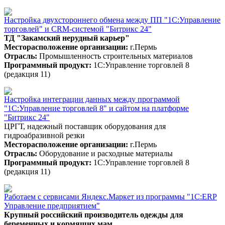
Настройка двухстороннего обмена между ПП "1С:Управление
торговлей" и CRM-системой "Битрикс 24"
ТД "Закамский нерудный карьер"
Месторасположение организации:
г.Пермь
Отрасль:
Промышленность строительных материалов
Программный продукт:
1С:Управление торговлей 8
(редакция 11)
Настройка интеграции данных между программой
"1С:Управление торговлей 8" и сайтом на платформе
"Битрикс 24"
ЦРГТ, надежный поставщик оборудования для
гидроабразивной резки
Месторасположение организации:
г.Пермь
Отрасль:
Оборудование и расходные материалы
Программный продукт:
1С:Управление торговлей 8
(редакция 11)
Работаем с сервисами Яндекс.Маркет из программы "1С:ERP
Управление предприятием"
Крупный российский производитель одежды для
беременных и кормящих мам