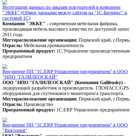
Интеграция данных по заказам покупателей в компании
"ЭККЕ" (Обмен данными между сайтом на "1С-Битрикс" и
системой 1С)
Компания "ЭККЕ"
- современная мебельная фабрика,
производящая мебель высокого качества по доступной ценес
2011 года.
Месторасположение организации:
Пермский край, г.Пермь.
Отрасль:
Мебельная промышленность
Программный продукт:
1С:Управление производственным
предприятием
Внедрение ПП "1С:ERP Управление предприятием" в ООО
"НПО "ГАЛИЛЕОСКАЙ"
ООО "НПО "ГАЛИЛЕОСКАЙ" (Компания Galileosky)
-
лидирующий разработчик и производитель ГЛОНАСС/GPS
оборудования для спутникового мониторинга транспорта.
Месторасположение организации:
Пермский край, г.Пермь.
Отрасль:
Производство
Программный продукт:
1С:ERP Управление предприятием
Внедрение ПП "1С:ERP Управление предприятием" в ООО
"Виктория"
ООО "Виктория"
- крупная производственная компания,