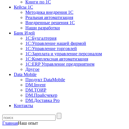
Книги по 1С
Кейсы 1С
Методика внедрения 1С
Реальная автоматизация
Внедренные решения 1С
Наши разработки
Банк Идей
1С:Бухгалтерия
1С:Управление нашей фирмой
1С:Управление торговлей
1С:Зарплата и управление персоналом
1С:Комплексная автоматизация
1С:ERP Управление предприятием
Другое
Data Mobile
Продукт DataMobile
DM.Invent
DM.ТОИР
DM.Прайсчекер
DM.Доставка Pro
Контакты
Главная
Наш опыт