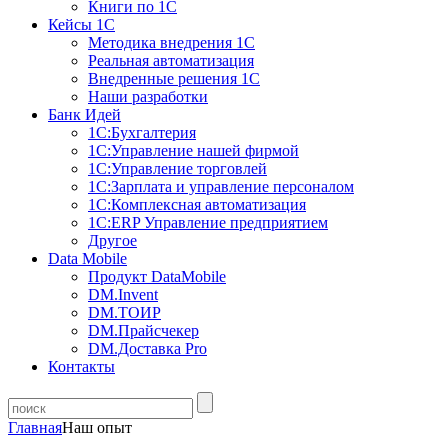
Книги по 1С
Кейсы 1С
Методика внедрения 1С
Реальная автоматизация
Внедренные решения 1С
Наши разработки
Банк Идей
1С:Бухгалтерия
1С:Управление нашей фирмой
1С:Управление торговлей
1С:Зарплата и управление персоналом
1С:Комплексная автоматизация
1С:ERP Управление предприятием
Другое
Data Mobile
Продукт DataMobile
DM.Invent
DM.ТОИР
DM.Прайсчекер
DM.Доставка Pro
Контакты
Главная
Наш опыт