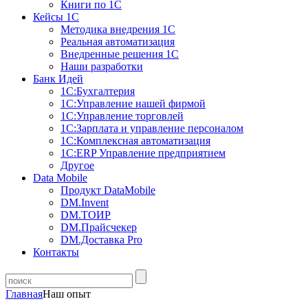
Книги по 1С
Кейсы 1С
Методика внедрения 1С
Реальная автоматизация
Внедренные решения 1С
Наши разработки
Банк Идей
1С:Бухгалтерия
1С:Управление нашей фирмой
1С:Управление торговлей
1С:Зарплата и управление персоналом
1С:Комплексная автоматизация
1С:ERP Управление предприятием
Другое
Data Mobile
Продукт DataMobile
DM.Invent
DM.ТОИР
DM.Прайсчекер
DM.Доставка Pro
Контакты
Главная
Наш опыт