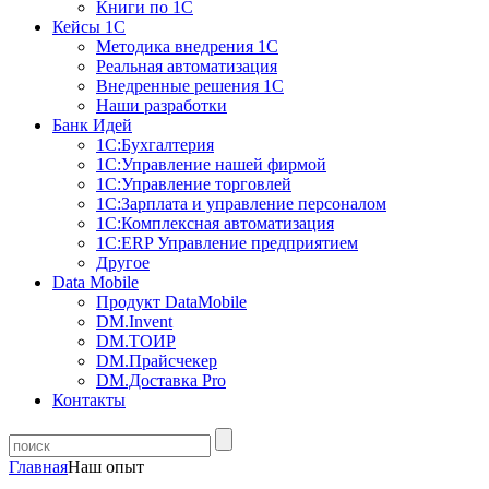
Книги по 1С
Кейсы 1С
Методика внедрения 1С
Реальная автоматизация
Внедренные решения 1С
Наши разработки
Банк Идей
1С:Бухгалтерия
1С:Управление нашей фирмой
1С:Управление торговлей
1С:Зарплата и управление персоналом
1С:Комплексная автоматизация
1С:ERP Управление предприятием
Другое
Data Mobile
Продукт DataMobile
DM.Invent
DM.ТОИР
DM.Прайсчекер
DM.Доставка Pro
Контакты
Главная
Наш опыт