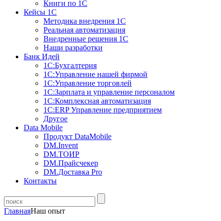
Книги по 1С
Кейсы 1С
Методика внедрения 1С
Реальная автоматизация
Внедренные решения 1С
Наши разработки
Банк Идей
1С:Бухгалтерия
1С:Управление нашей фирмой
1С:Управление торговлей
1С:Зарплата и управление персоналом
1С:Комплексная автоматизация
1С:ERP Управление предприятием
Другое
Data Mobile
Продукт DataMobile
DM.Invent
DM.ТОИР
DM.Прайсчекер
DM.Доставка Pro
Контакты
Главная
Наш опыт