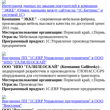
Интеграция данных по заказам покупателей в компании
"ЭККЕ" (Обмен данными между сайтом на "1С-Битрикс" и
системой 1С)
Компания "ЭККЕ"
- современная мебельная фабрика,
производящая мебель высокого качества по доступной ценес
2011 года.
Месторасположение организации:
Пермский край, г.Пермь.
Отрасль:
Мебельная промышленность
Программный продукт:
1С:Управление производственным
предприятием
Внедрение ПП "1С:ERP Управление предприятием" в ООО
"НПО "ГАЛИЛЕОСКАЙ"
ООО "НПО "ГАЛИЛЕОСКАЙ" (Компания Galileosky)
-
лидирующий разработчик и производитель ГЛОНАСС/GPS
оборудования для спутникового мониторинга транспорта.
Месторасположение организации:
Пермский край, г.Пермь.
Отрасль:
Производство
Программный продукт:
1С:ERP Управление предприятием
Внедрение ПП "1С:ERP Управление предприятием" в ООО
"Виктория"
ООО "Виктория"
- крупная производственная компания,