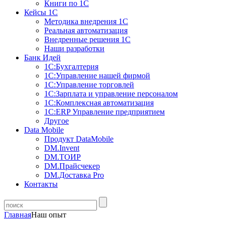
Книги по 1С
Кейсы 1С
Методика внедрения 1С
Реальная автоматизация
Внедренные решения 1С
Наши разработки
Банк Идей
1С:Бухгалтерия
1С:Управление нашей фирмой
1С:Управление торговлей
1С:Зарплата и управление персоналом
1С:Комплексная автоматизация
1С:ERP Управление предприятием
Другое
Data Mobile
Продукт DataMobile
DM.Invent
DM.ТОИР
DM.Прайсчекер
DM.Доставка Pro
Контакты
Главная
Наш опыт