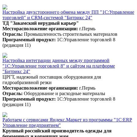
Настройка двухстороннего обмена между ПП "1С:Управление
торговлей" и CRM-системой "Битрикс 24"
ТД "Закамский нерудный карьер"
Месторасположение организации:
г.Пермь
Отрасль:
Промышленность строительных материалов
Программный продукт:
1С:Управление торговлей 8
(редакция 11)
Настройка интеграции данных между программой
"1С:Управление торговлей 8" и сайтом на платформе
"Битрикс 24"
ЦРГТ, надежный поставщик оборудования для
гидроабразивной резки
Месторасположение организации:
г.Пермь
Отрасль:
Оборудование и расходные материалы
Программный продукт:
1С:Управление торговлей 8
(редакция 11)
Работаем с сервисами Яндекс.Маркет из программы "1С:ERP
Управление предприятием"
Крупный российский производитель одежды для
беременных и кормящих мам