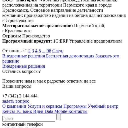
расположенная на территории Пермского края в городе
Краснокамск. Основное направление деятельности
компании: производство изделий из бетона для использования
в строительстве.
Месторасположение организации:
Пермский край,
г.Краснокамск.
Отрасль:
Производство
Программный продукт:
1С:ERP Управление предприятием
Страницы:
1
2
3
4
5
...
96
След.
Внедренные решения
Бесплатная демонстация
Заказать это
решение
Внедренные решения
Остались вопросы?
Позвоните нам и мы с радостью ответим на все
Ваши вопросы
+7 (342) 2 144 444
задать вопрос
О компании
Услуги и сервисы
Программы
Учебный центр
Кейсы 1С
Банк Идей
Data Mobile
Контакты
контактный телефон