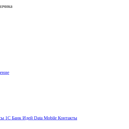
азчика
шение
сы 1С
Банк Идей
Data Mobile
Контакты