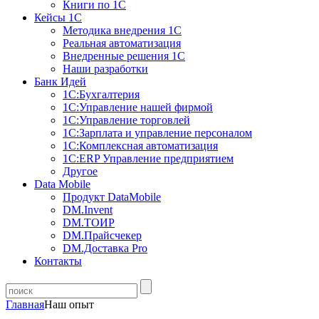
Книги по 1С
Кейсы 1С
Методика внедрения 1С
Реальная автоматизация
Внедренные решения 1С
Наши разработки
Банк Идей
1С:Бухгалтерия
1С:Управление нашей фирмой
1С:Управление торговлей
1С:Зарплата и управление персоналом
1С:Комплексная автоматизация
1С:ERP Управление предприятием
Другое
Data Mobile
Продукт DataMobile
DM.Invent
DM.ТОИР
DM.Прайсчекер
DM.Доставка Pro
Контакты
Главная
Наш опыт