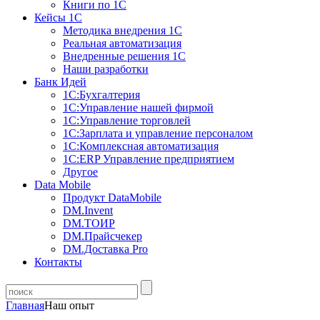
Книги по 1С
Кейсы 1С
Методика внедрения 1С
Реальная автоматизация
Внедренные решения 1С
Наши разработки
Банк Идей
1С:Бухгалтерия
1С:Управление нашей фирмой
1С:Управление торговлей
1С:Зарплата и управление персоналом
1С:Комплексная автоматизация
1С:ERP Управление предприятием
Другое
Data Mobile
Продукт DataMobile
DM.Invent
DM.ТОИР
DM.Прайсчекер
DM.Доставка Pro
Контакты
Главная
Наш опыт