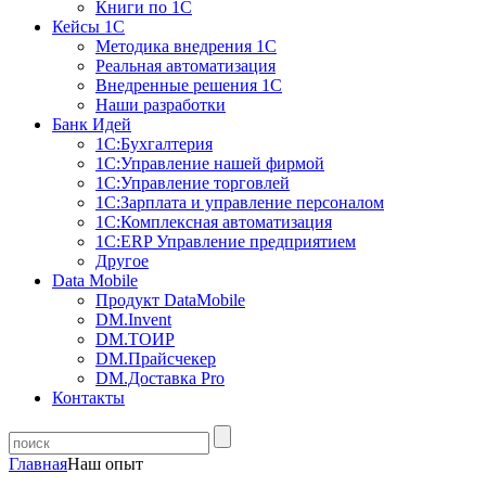
Книги по 1С
Кейсы 1С
Методика внедрения 1С
Реальная автоматизация
Внедренные решения 1С
Наши разработки
Банк Идей
1С:Бухгалтерия
1С:Управление нашей фирмой
1С:Управление торговлей
1С:Зарплата и управление персоналом
1С:Комплексная автоматизация
1С:ERP Управление предприятием
Другое
Data Mobile
Продукт DataMobile
DM.Invent
DM.ТОИР
DM.Прайсчекер
DM.Доставка Pro
Контакты
Главная
Наш опыт