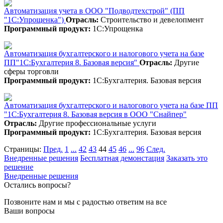
Автоматизация учета в ООО "Подводтехстрой" (ПП
"1С:Упрощенка")
Отрасль:
Строительство и девелопмент
Программный продукт:
1С:Упрощенка
Автоматизация бухгалтерского и налогового учета на базе
ПП"1С:Бухгалтерия 8. Базовая версия"
Отрасль:
Другие
сферы торговли
Программный продукт:
1С:Бухгалтерия. Базовая версия
Автоматизация бухгалтерского и налогового учета на базе ПП
"1С:Бухгалтерия 8. Базовая версия в ООО "Снайпер"
Отрасль:
Другие профессиональные услуги
Программный продукт:
1С:Бухгалтерия. Базовая версия
Страницы:
Пред.
1
...
42
43
44
45
46
...
96
След.
Внедренные решения
Бесплатная демонстация
Заказать это
решение
Внедренные решения
Остались вопросы?
Позвоните нам и мы с радостью ответим на все
Ваши вопросы