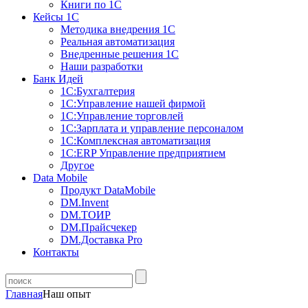
Книги по 1С
Кейсы 1С
Методика внедрения 1С
Реальная автоматизация
Внедренные решения 1С
Наши разработки
Банк Идей
1С:Бухгалтерия
1С:Управление нашей фирмой
1С:Управление торговлей
1С:Зарплата и управление персоналом
1С:Комплексная автоматизация
1С:ERP Управление предприятием
Другое
Data Mobile
Продукт DataMobile
DM.Invent
DM.ТОИР
DM.Прайсчекер
DM.Доставка Pro
Контакты
Главная
Наш опыт