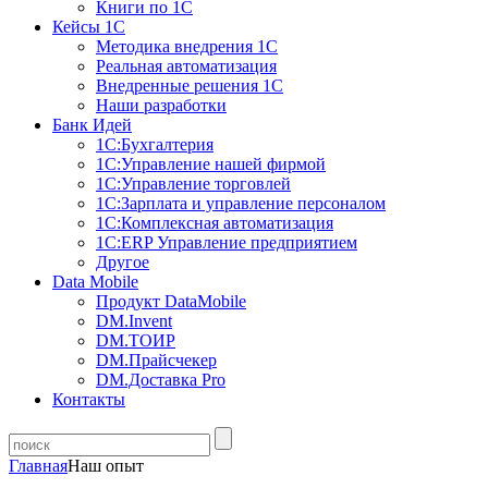
Книги по 1С
Кейсы 1С
Методика внедрения 1С
Реальная автоматизация
Внедренные решения 1С
Наши разработки
Банк Идей
1С:Бухгалтерия
1С:Управление нашей фирмой
1С:Управление торговлей
1С:Зарплата и управление персоналом
1С:Комплексная автоматизация
1С:ERP Управление предприятием
Другое
Data Mobile
Продукт DataMobile
DM.Invent
DM.ТОИР
DM.Прайсчекер
DM.Доставка Pro
Контакты
Главная
Наш опыт