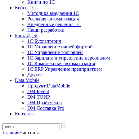
Книги по 1С
Кейсы 1С
Методика внедрения 1С
Реальная автоматизация
Внедренные решения 1С
Наши разработки
Банк Идей
1С:Бухгалтерия
1С:Управление нашей фирмой
1С:Управление торговлей
1С:Зарплата и управление персоналом
1С:Комплексная автоматизация
1С:ERP Управление предприятием
Другое
Data Mobile
Продукт DataMobile
DM.Invent
DM.ТОИР
DM.Прайсчекер
DM.Доставка Pro
Контакты
Главная
Наш опыт