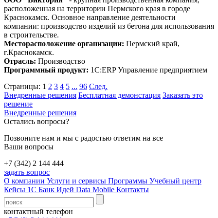
расположенная на территории Пермского края в городе
Краснокамск. Основное направление деятельности
компании: производство изделий из бетона для использования
в строительстве.
Месторасположение организации:
Пермский край,
г.Краснокамск.
Отрасль:
Производство
Программный продукт:
1С:ERP Управление предприятием
Страницы:
1
2
3
4
5
...
96
След.
Внедренные решения
Бесплатная демонстация
Заказать это
решение
Внедренные решения
Остались вопросы?
Позвоните нам и мы с радостью ответим на все
Ваши вопросы
+7 (342) 2 144 444
задать вопрос
О компании
Услуги и сервисы
Программы
Учебный центр
Кейсы 1С
Банк Идей
Data Mobile
Контакты
контактный телефон