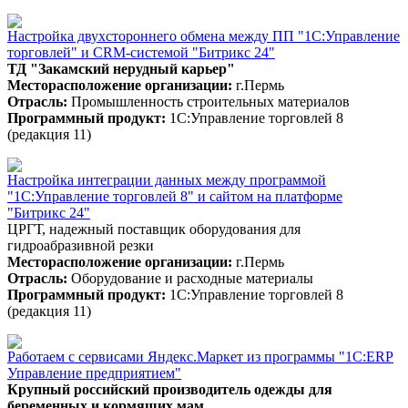
Настройка двухстороннего обмена между ПП "1С:Управление
торговлей" и CRM-системой "Битрикс 24"
ТД "Закамский нерудный карьер"
Месторасположение организации:
г.Пермь
Отрасль:
Промышленность строительных материалов
Программный продукт:
1С:Управление торговлей 8
(редакция 11)
Настройка интеграции данных между программой
"1С:Управление торговлей 8" и сайтом на платформе
"Битрикс 24"
ЦРГТ, надежный поставщик оборудования для
гидроабразивной резки
Месторасположение организации:
г.Пермь
Отрасль:
Оборудование и расходные материалы
Программный продукт:
1С:Управление торговлей 8
(редакция 11)
Работаем с сервисами Яндекс.Маркет из программы "1С:ERP
Управление предприятием"
Крупный российский производитель одежды для
беременных и кормящих мам