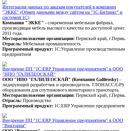
Интеграция данных по заказам покупателей в компании
"ЭККЕ" (Обмен данными между сайтом на "1С-Битрикс" и
системой 1С)
Компания "ЭККЕ"
- современная мебельная фабрика,
производящая мебель высокого качества по доступной ценес
2011 года.
Месторасположение организации:
Пермский край, г.Пермь.
Отрасль:
Мебельная промышленность
Программный продукт:
1С:Управление производственным
предприятием
Внедрение ПП "1С:ERP Управление предприятием" в ООО
"НПО "ГАЛИЛЕОСКАЙ"
ООО "НПО "ГАЛИЛЕОСКАЙ" (Компания Galileosky)
-
лидирующий разработчик и производитель ГЛОНАСС/GPS
оборудования для спутникового мониторинга транспорта.
Месторасположение организации:
Пермский край, г.Пермь.
Отрасль:
Производство
Программный продукт:
1С:ERP Управление предприятием
Внедрение ПП "1С:ERP Управление предприятием" в ООО
"Виктория"
ООО "Виктория"
- крупная производственная компания,