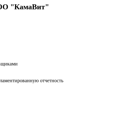
ООО "КамаВит"
авщиками
гламентированную отчетность