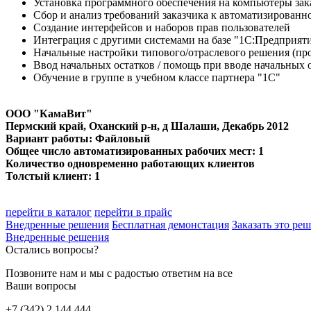
Установка программного обеспечения на компьютеры зак
Сбор и анализ требований заказчика к автоматизированн
Создание интерфейсов и наборов прав пользователей
Интеграция с другими системами на базе "1С:Предприят
Начальные настройки типового/отраслевого решения (про
Ввод начальных остатков / помощь при вводе начальных 
Обучение в группе в учебном классе партнера "1С"
ООО "КамаВит"
Пермский край, Оханский р-н, д Шалаши
, Декабрь 2012
Вариант работы: Файловый
Общее число автоматизированных рабочих мест: 1
Количество одновременно работающих клиентов
Толстый клиент: 1
перейти в каталог
перейти в прайс
Внедренные решения
Бесплатная демонстация
Заказать это ре
Внедренные решения
Остались вопросы?
Позвоните нам и мы с радостью ответим на все
Ваши вопросы
+7 (342) 2 144 444