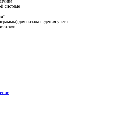
азчика
ой системе
ия"
граммы) для начала ведения учета
остатков
шение