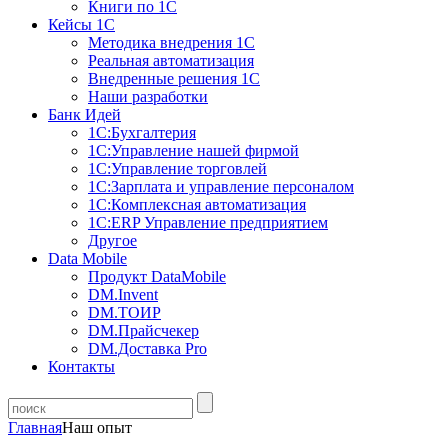
Книги по 1С
Кейсы 1С
Методика внедрения 1С
Реальная автоматизация
Внедренные решения 1С
Наши разработки
Банк Идей
1С:Бухгалтерия
1С:Управление нашей фирмой
1С:Управление торговлей
1С:Зарплата и управление персоналом
1С:Комплексная автоматизация
1С:ERP Управление предприятием
Другое
Data Mobile
Продукт DataMobile
DM.Invent
DM.ТОИР
DM.Прайсчекер
DM.Доставка Pro
Контакты
Главная
Наш опыт