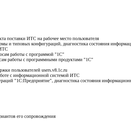
кта поставки ИТС на рабочее место пользователя
рмы и типовых конфигураций, диагностика состояния информац
 ИТС
осам работы с программой "1С"
осам работы с программными продуктами "1С"
жки пользователей users.v8.1c.ru
аботе с информационной системой ИТС
раций "1С:Предприятие", диагностика состояния информационн
риантов его сопровождения