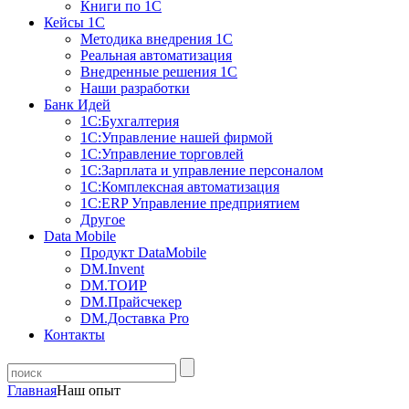
Книги по 1С
Кейсы 1С
Методика внедрения 1С
Реальная автоматизация
Внедренные решения 1С
Наши разработки
Банк Идей
1С:Бухгалтерия
1С:Управление нашей фирмой
1С:Управление торговлей
1С:Зарплата и управление персоналом
1С:Комплексная автоматизация
1С:ERP Управление предприятием
Другое
Data Mobile
Продукт DataMobile
DM.Invent
DM.ТОИР
DM.Прайсчекер
DM.Доставка Pro
Контакты
Главная
Наш опыт