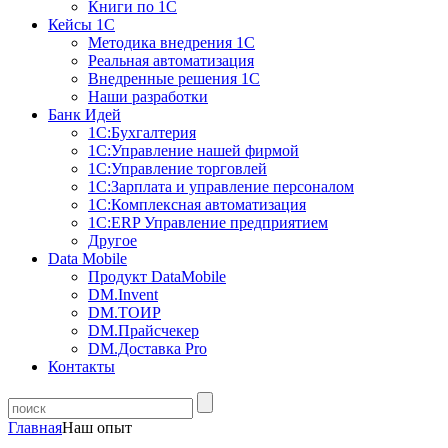
Книги по 1С
Кейсы 1С
Методика внедрения 1С
Реальная автоматизация
Внедренные решения 1С
Наши разработки
Банк Идей
1С:Бухгалтерия
1С:Управление нашей фирмой
1С:Управление торговлей
1С:Зарплата и управление персоналом
1С:Комплексная автоматизация
1С:ERP Управление предприятием
Другое
Data Mobile
Продукт DataMobile
DM.Invent
DM.ТОИР
DM.Прайсчекер
DM.Доставка Pro
Контакты
Главная
Наш опыт