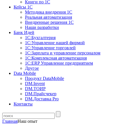
Книги по 1С
Кейсы 1С
Методика внедрения 1С
Реальная автоматизация
Внедренные решения 1С
Наши разработки
Банк Идей
1С:Бухгалтерия
1С:Управление нашей фирмой
1С:Управление торговлей
1С:Зарплата и управление персоналом
1С:Комплексная автоматизация
1С:ERP Управление предприятием
Другое
Data Mobile
Продукт DataMobile
DM.Invent
DM.ТОИР
DM.Прайсчекер
DM.Доставка Pro
Контакты
Главная
Наш опыт