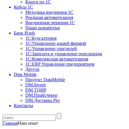
Книги по 1С
Кейсы 1С
Методика внедрения 1С
Реальная автоматизация
Внедренные решения 1С
Наши разработки
Банк Идей
1С:Бухгалтерия
1С:Управление нашей фирмой
1С:Управление торговлей
1С:Зарплата и управление персоналом
1С:Комплексная автоматизация
1С:ERP Управление предприятием
Другое
Data Mobile
Продукт DataMobile
DM.Invent
DM.ТОИР
DM.Прайсчекер
DM.Доставка Pro
Контакты
Главная
Наш опыт