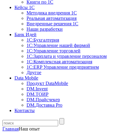
Книги по 1С
Кейсы 1С
Методика внедрения 1С
Реальная автоматизация
Внедренные решения 1С
Наши разработки
Банк Идей
1С:Бухгалтерия
1С:Управление нашей фирмой
1С:Управление торговлей
1С:Зарплата и управление персоналом
1С:Комплексная автоматизация
1С:ERP Управление предприятием
Другое
Data Mobile
Продукт DataMobile
DM.Invent
DM.ТОИР
DM.Прайсчекер
DM.Доставка Pro
Контакты
Главная
Наш опыт