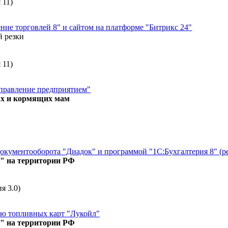
 11)
ие торговлей 8" и сайтом на платформе "Битрикс 24"
й резки
 11)
Управление предприятием"
ых и кормящих мам
кументооборота "Диадок" и программой "1С:Бухгалтерия 8" (ред
" на территории РФ
я 3.0)
ию топливных карт "Лукойл"
" на территории РФ