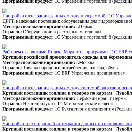
Программный продукт:
1С:Управление торговлей 8 (редакция
Настройка интеграции данных между программой "1С:Управлен
ЦРГТ, надежный поставщик оборудования для гидроабразивно
Месторасположение организации:
г.Пермь
Отрасль:
Оборудование и расходные материалы
Программный продукт:
1С:Управление торговлей 8 (редакция
Работаем с сервисами Яндекс.Маркет из программы "1С:ERP 
Крупный российский производитель одежды для беременн
Месторасположение организации:
г.Москва
Отрасль:
Товары народного потребления, одежда, обувь
Программный продукт:
1С:ERP Управление предприятием
Настройка интеграции данных между системой электронного до
Крупный поставщик топлива и товаров по картам "Лукойл
Месторасположение организации:
Пермский край, г.Пермь.
Отрасль:
Нефтепродукты, ГСМ и химические вещества
Программный продукт:
1С:Бухгалтерия предприятия (Редакци
Настройка трехсторонней интеграции данных по использован
Крупный поставщик топлива и товаров по картам "Лукойл