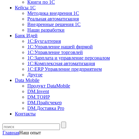
Книги по 1С
Кейсы 1С
Методика внедрения 1С
Реальная автоматизация
Внедренные решения 1С
Наши разработки
Банк Идей
1С:Бухгалтерия
1С:Управление нашей фирмой
1С:Управление торговлей
1С:Зарплата и управление персоналом
1С:Комплексная автоматизация
1С:ERP Управление предприятием
Другое
Data Mobile
Продукт DataMobile
DM.Invent
DM.ТОИР
DM.Прайсчекер
DM.Доставка Pro
Контакты
Главная
Наш опыт