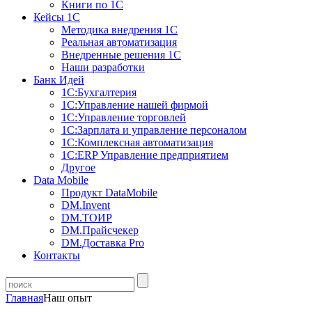
Книги по 1С
Кейсы 1С
Методика внедрения 1С
Реальная автоматизация
Внедренные решения 1С
Наши разработки
Банк Идей
1С:Бухгалтерия
1С:Управление нашей фирмой
1С:Управление торговлей
1С:Зарплата и управление персоналом
1С:Комплексная автоматизация
1С:ERP Управление предприятием
Другое
Data Mobile
Продукт DataMobile
DM.Invent
DM.ТОИР
DM.Прайсчекер
DM.Доставка Pro
Контакты
Главная
Наш опыт