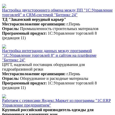
Настройка двухстороннего обмена между ПП "1С:Управление
торговлей" и CRM-системой "Битрикс 24"
ТД "Закамский нерудный карьер"
Месторасположение организации:
г.Пермь
Отрасль:
Промышленность строительных материалов
Программный продукт:
1С:Управление торговлей 8
(редакция 11)
Настройка интеграции данных между программой
"1С:Управление торговлей 8" и сайтом на платформе
"Битрикс 24"
ЦРГТ, надежный поставщик оборудования для
гидроабразивной резки
Месторасположение организации:
г.Пермь
Отрасль:
Оборудование и расходные материалы
Программный продукт:
1С:Управление торговлей 8
(редакция 11)
Работаем с сервисами Яндекс.Маркет из программы "1С:ERP
Управление предприятием"
Крупный российский производитель одежды для
беременных и кормящих мам