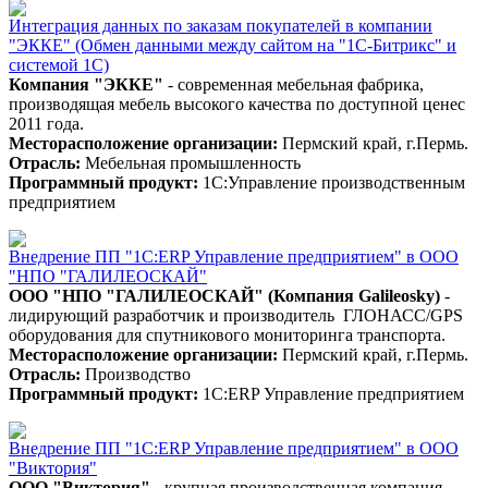
Интеграция данных по заказам покупателей в компании
"ЭККЕ" (Обмен данными между сайтом на "1С-Битрикс" и
системой 1С)
Компания "ЭККЕ"
- современная мебельная фабрика,
производящая мебель высокого качества по доступной ценес
2011 года.
Месторасположение организации:
Пермский край, г.Пермь.
Отрасль:
Мебельная промышленность
Программный продукт:
1С:Управление производственным
предприятием
Внедрение ПП "1С:ERP Управление предприятием" в ООО
"НПО "ГАЛИЛЕОСКАЙ"
ООО "НПО "ГАЛИЛЕОСКАЙ" (Компания Galileosky)
-
лидирующий разработчик и производитель ГЛОНАСС/GPS
оборудования для спутникового мониторинга транспорта.
Месторасположение организации:
Пермский край, г.Пермь.
Отрасль:
Производство
Программный продукт:
1С:ERP Управление предприятием
Внедрение ПП "1С:ERP Управление предприятием" в ООО
"Виктория"
ООО "Виктория"
- крупная производственная компания,