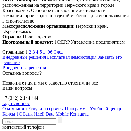
расположенная на территории Пермского края в городе
Краснокамск. Основное направление деятельности
компании: производство изделий из бетона для использования
в строительстве.
Месторасположение организации:
Пермский край,
г.Краснокамск.
Отрасль:
Производство
Программный продукт:
1С:ERP Управление предприятием
Страницы:
1
2
3
4
5
...
96
След.
Внедренные решения
Бесплатная демонстация
Заказать это
решение
Внедренные решения
Остались вопросы?
Позвоните нам и мы с радостью ответим на все
Ваши вопросы
+7 (342) 2 144 444
задать вопрос
О компании
Услуги и сервисы
Программы
Учебный центр
Кейсы 1С
Банк Идей
Data Mobile
Контакты
контактный телефон