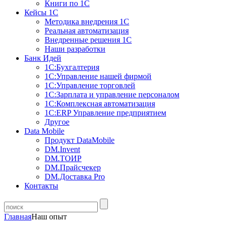
Книги по 1С
Кейсы 1С
Методика внедрения 1С
Реальная автоматизация
Внедренные решения 1С
Наши разработки
Банк Идей
1С:Бухгалтерия
1С:Управление нашей фирмой
1С:Управление торговлей
1С:Зарплата и управление персоналом
1С:Комплексная автоматизация
1С:ERP Управление предприятием
Другое
Data Mobile
Продукт DataMobile
DM.Invent
DM.ТОИР
DM.Прайсчекер
DM.Доставка Pro
Контакты
Главная
Наш опыт