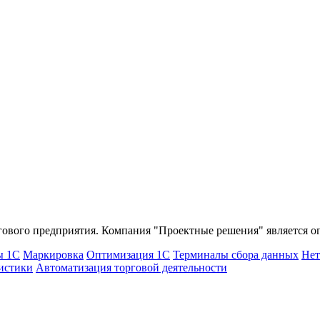
гового предприятия. Компания "Проектные решения" является о
ы 1С
Маркировка
Оптимизация 1С
Терминалы сбора данных
Нет
истики
Автоматизация торговой деятельности