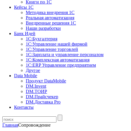
Книги по 1С
Кейсы 1С
Методика внедрения 1С
Реальная автоматизация
Внедренные решения 1С
Наши разработки
Банк Идей
1С:Бухгалтерия
1С:Управление нашей фирмой
1С:Управление торговлей
1С:Зарплата и управление персоналом
1С:Комплексная автоматизация
1С:ERP Управление предприятием
Другое
Data Mobile
Продукт DataMobile
DM.Invent
DM.ТОИР
DM.Прайсчекер
DM.Доставка Pro
Контакты
Главная
Сопровождение