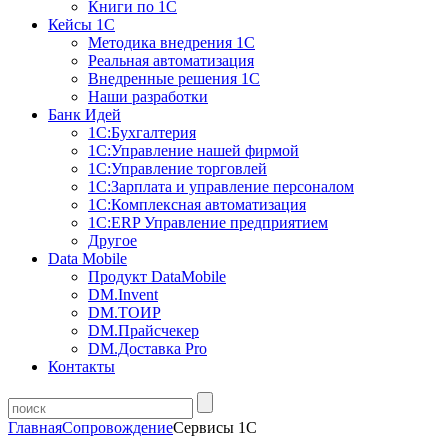
Книги по 1С
Кейсы 1С
Методика внедрения 1С
Реальная автоматизация
Внедренные решения 1С
Наши разработки
Банк Идей
1С:Бухгалтерия
1С:Управление нашей фирмой
1С:Управление торговлей
1С:Зарплата и управление персоналом
1С:Комплексная автоматизация
1С:ERP Управление предприятием
Другое
Data Mobile
Продукт DataMobile
DM.Invent
DM.ТОИР
DM.Прайсчекер
DM.Доставка Pro
Контакты
Главная
Сопровождение
Сервисы 1С