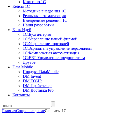
Книги по 1С
Кейсы 1С
Методика внедрения 1С
Реальная автоматизация
Внедренные решения 1С
Наши разработки
Банк Идей
1С:Бухгалтерия
1С:Управление нашей фирмой
1С:Управление торговлей
1С:Зарплата и управление персоналом
1С:Комплексная автоматизация
1С:ERP Управление предприятием
Другое
Data Mobile
Продукт DataMobile
DM.Invent
DM.ТОИР
DM.Прайсчекер
DM.Доставка Pro
Контакты
Главная
Сопровождение
Сервисы 1С