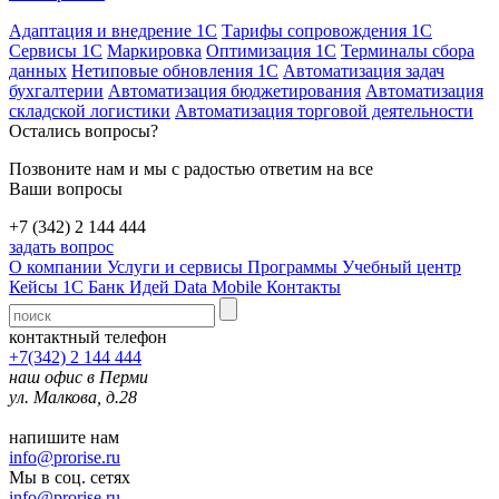
Адаптация и внедрение 1С
Тарифы сопровождения 1С
Сервисы 1С
Маркировка
Оптимизация 1С
Терминалы сбора
данных
Нетиповые обновления 1С
Автоматизация задач
бухгалтерии
Автоматизация бюджетирования
Автоматизация
складской логистики
Автоматизация торговой деятельности
Остались вопросы?
Позвоните нам и мы с радостью ответим на все
Ваши вопросы
+7 (342) 2 144 444
задать вопрос
О компании
Услуги и сервисы
Программы
Учебный центр
Кейсы 1С
Банк Идей
Data Mobile
Контакты
контактный телефон
+7(342) 2 144 444
наш офис в Перми
ул. Малкова, д.28
напишите нам
info@prorise.ru
Мы в соц. сетях
info@prorise.ru