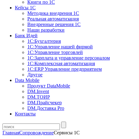
Книги по 1С
Кейсы 1С
Методика внедрения 1С
Реальная автоматизация
Внедренные решения 1С
Наши разработки
Банк Идей
1С:Бухгалтерия
1С:Управление нашей фирмой
1С:Управление торговлей
1С:Зарплата и управление персоналом
1С:Комплексная автоматизация
1С:ERP Управление предприятием
Другое
Data Mobile
Продукт DataMobile
DM.Invent
DM.ТОИР
DM.Прайсчекер
DM.Доставка Pro
Контакты
Главная
Сопровождение
Сервисы 1С