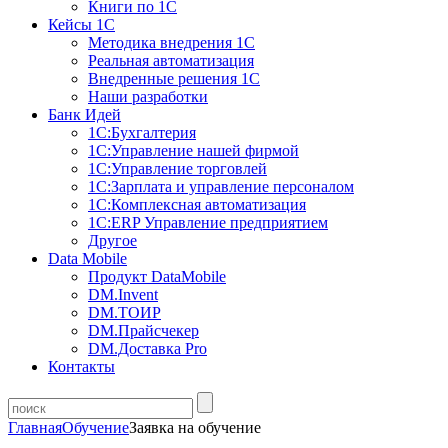
Книги по 1С
Кейсы 1С
Методика внедрения 1С
Реальная автоматизация
Внедренные решения 1С
Наши разработки
Банк Идей
1С:Бухгалтерия
1С:Управление нашей фирмой
1С:Управление торговлей
1С:Зарплата и управление персоналом
1С:Комплексная автоматизация
1С:ERP Управление предприятием
Другое
Data Mobile
Продукт DataMobile
DM.Invent
DM.ТОИР
DM.Прайсчекер
DM.Доставка Pro
Контакты
Главная
Обучение
Заявка на обучение