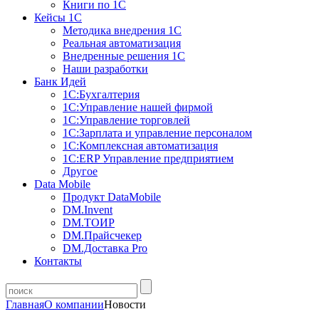
Книги по 1С
Кейсы 1С
Методика внедрения 1С
Реальная автоматизация
Внедренные решения 1С
Наши разработки
Банк Идей
1С:Бухгалтерия
1С:Управление нашей фирмой
1С:Управление торговлей
1С:Зарплата и управление персоналом
1С:Комплексная автоматизация
1С:ERP Управление предприятием
Другое
Data Mobile
Продукт DataMobile
DM.Invent
DM.ТОИР
DM.Прайсчекер
DM.Доставка Pro
Контакты
Главная
О компании
Новости