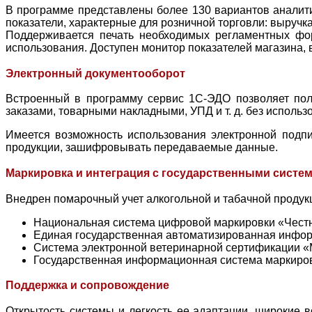
В программе представлены более 130 вариантов аналити
показатели, характерные для розничной торговли: выручка
Поддерживается печать необходимых регламентных фор
использования. Доступен монитор показателей магазина, 
Электронный документооборот
Встроенный в программу сервис 1С-ЭДО позволяет поль
заказами, товарными накладными, УПД и т. д. без исполь
Имеется возможность использования электронной подпи
продукции, зашифровывать передаваемые данные.
Маркировка и интеграция с государственными систе
Внедрен помарочный учет алкогольной и табачной продук
Национальная система цифровой маркировки «Честн
Единая государственная автоматизированная инфор
Система электронной ветеринарной сертификации «
Государственная информационная система маркиров
Поддержка и сопровождение
Открытость системы и легкость ее адаптации, широкие 