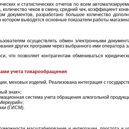
ческих и статистических отчетов по всем автоматизиру
, количество чеков в смену, средний чек, коэффициент кон
м документов, разработано большое количество допол
в котором выводятся основные показатели работы магазина
зователям осуществлять обмен электронными документа
зования других программ через выбранного ими оператора 
си, что позволяет контрагентам обмениваться юридичес
мами учета товарообращения
ции, меховых изделий. Реализована интеграция с государс
ый знак»;
мационная система учета обращения алкогольной продукц
Меркурий»;
ки (ГИСМ).
возможности масштабирования и интеграции, простота и у