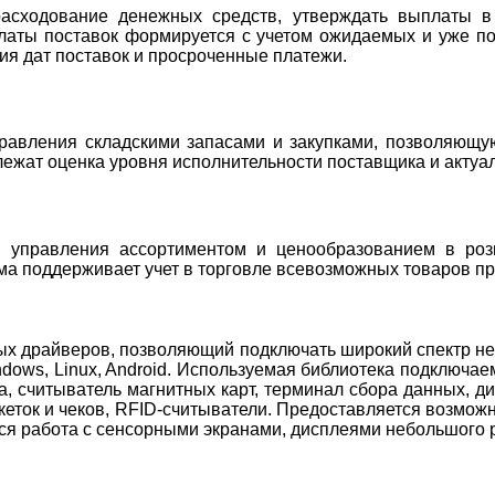
асходование денежных средств, утверждать выплаты в
аты поставок формируется с учетом ожидаемых и уже по
ия дат поставок и просроченные платежи.
равления складскими запасами и закупками, позволяющу
лежат оценка уровня исполнительности поставщика и актуал
ы управления ассортиментом и ценообразованием в ро
ма поддерживает учет в торговле всевозможных товаров п
ых драйверов, позволяющий подключать широкий спектр не
dows, Linux, Android. Используемая библиотека подключа
а, считыватель магнитных карт, терминал сбора данных, д
кеток и чеков, RFID-считыватели. Предоставляется возможн
ся работа с сенсорными экранами, дисплеями небольшого