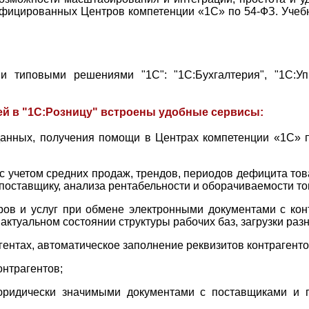
ртифицированных Центров компетенции «1С» по 54-ФЗ. Уче
и типовыми решениями "1С": "1С:Бухгалтерия", "1С:Уп
й в "1С:Розницу" встроены удобные сервисы:
анных, получения помощи в Центрах компетенции «1С» п
с учетом средних продаж, трендов, периодов дефицита това
поставщику, анализа рентабельности и оборачиваемости т
ов и услуг при обмене электронными документами с конт
актуальном состоянии структуры рабочих баз, загрузки раз
ентах, автоматическое заполнение реквизитов контрагенто
онтрагентов;
ридически значимыми документами с поставщиками и п