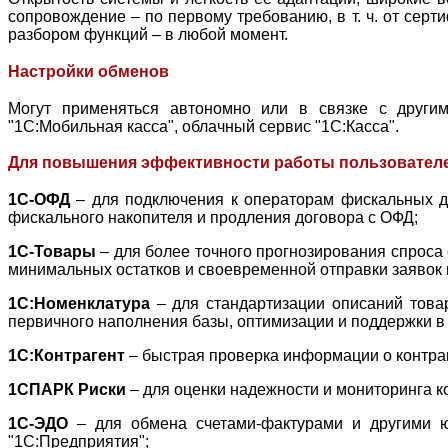
сопровождение – по первому требованию, в т. ч. от се
разбором функций – в любой момент.
Настройки обменов
Могут применяться автономно или в связке с другим
"1С:Мобильная касса", облачный сервис "1С:Касса".
Для повышения эффективности работы пользователе
1С-ОФД
– для подключения к операторам фискальных д
фискального накопителя и продления договора с ОФД;
1С-Товары
– для более точного прогнозирования спроса 
минимальных остатков и своевременной отправки заявок 
1С:Номенклатура
– для стандартизации описаний товар
первичного наполнения базы, оптимизации и поддержки в 
1С:Контрагент
– быстрая проверка информации о контраг
1СПАРК Риски
– для оценки надежности и мониторинга к
1С-ЭДО
– для обмена счетами-фактурами и другими ю
"1С:Предприятия";