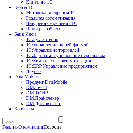
Книги по 1С
Кейсы 1С
Методика внедрения 1С
Реальная автоматизация
Внедренные решения 1С
Наши разработки
Банк Идей
1С:Бухгалтерия
1С:Управление нашей фирмой
1С:Управление торговлей
1С:Зарплата и управление персоналом
1С:Комплексная автоматизация
1С:ERP Управление предприятием
Другое
Data Mobile
Продукт DataMobile
DM.Invent
DM.ТОИР
DM.Прайсчекер
DM.Доставка Pro
Контакты
Главная
О компании
Новости